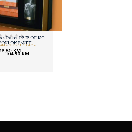
MAJEVIČKI DIMLJENI
SIR - MIX 1000
23,80
KM
lon Paket PRIRODNO
POKLON PAKET
OKLON PAKET BUNDEVA
WINEMOMENTS
53,80
KM
104,90
KM
„LIGHT“