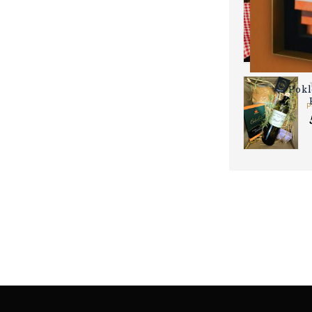
Pok
P