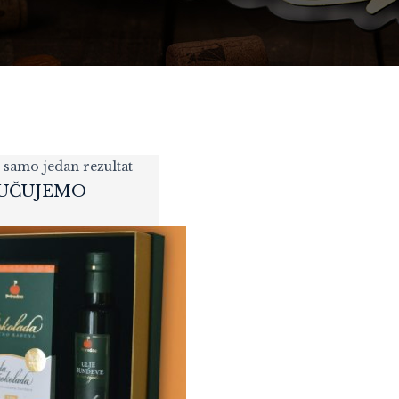
 samo jedan rezultat
UČUJEMO
POKLON PAKET
WINEMOMENTS
127,20
KM
„PREMIUM CLASSIC“