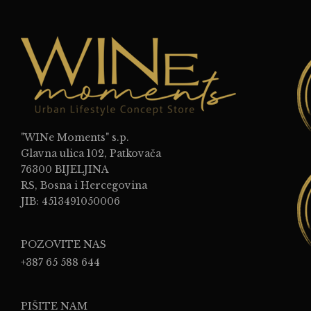
"WINe Moments" s.p.
Glavna ulica 102, Patkovača
76300 BIJELJINA
RS, Bosna i Hercegovina
JIB: 4513491050006
POZOVITE NAS
+387 65 588 644
PIŠITE NAM