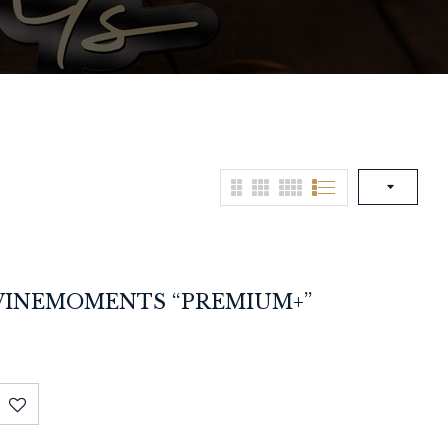
INEMOMENTS “PREMIUM+”