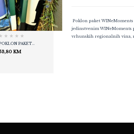
MAJEVIČKI DIMLJENI
SIR - MIX 1000
23,80
KM
Poklon paket WINeMoments "P
jedinstvenim WINeMoments po
vrhunskih regionalnih vina, 
POKLON PAKET
WINEMOMENTS
53,80
KM
„LIGHT“