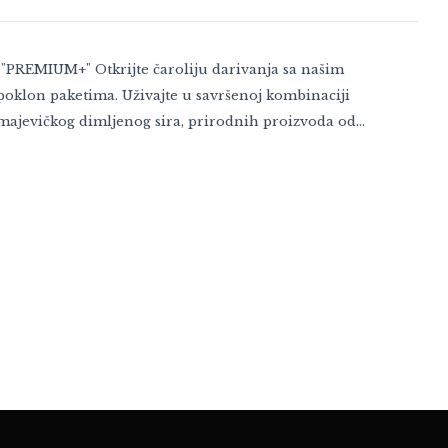
REMIUM+" Otkrijte čaroliju darivanja sa našim
klon paketima. Uživajte u savršenoj kombinaciji
majevičkog dimljenog sira, prirodnih proizvoda od…