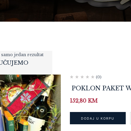
 samo jedan rezultat
UČUJEMO
(0)
POKLON PAKET
POKLON PAKET W
WINEMOMENTS
127,20
KM
„PREMIUM CLASSIC“
152,80
KM
DODAJ U KORPU