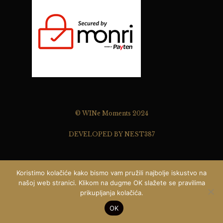
© WINe Moments 2024
DEVELOPED BY NEST387
Koristimo kolačiće kako bismo vam pružili najbolje iskustvo na
našoj web stranici. Klikom na dugme OK slažete se pravilima
prikupljanja kolačića.
Pišite nam ...
0
OK
SHOP
ACCOUNT
SEARCH
WISHLIST
Open