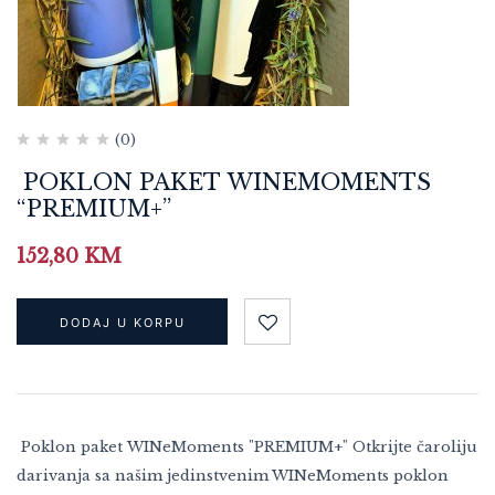
(0)
POKLON PAKET WINEMOMENTS
“PREMIUM+”
152,80
KM
DODAJ U KORPU
Poklon paket WINeMoments "PREMIUM+" Otkrijte čaroliju
darivanja sa našim jedinstvenim WINeMoments poklon