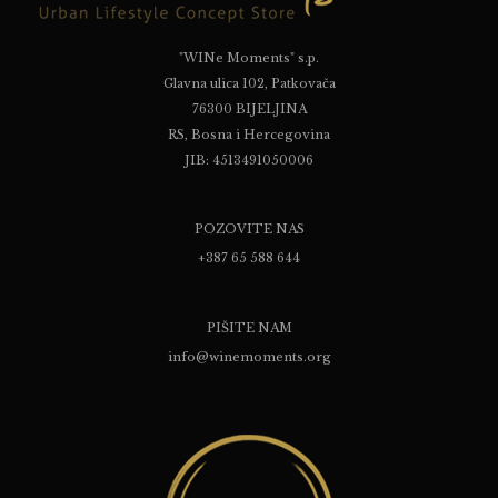
"WINe Moments" s.p.
Glavna ulica 102, Patkovača
76300 BIJELJINA
RS, Bosna i Hercegovina
JIB: 4513491050006
POZOVITE NAS
+387 65 588 644
PIŠITE NAM
info@winemoments.org