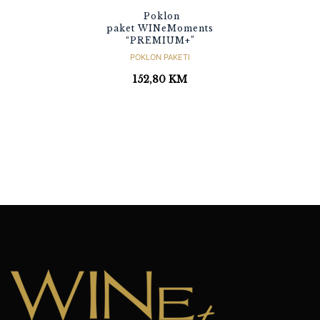
Poklon
paket WINeMoments
“PREMIUM+”
POKLON PAKETI
152,80
KM