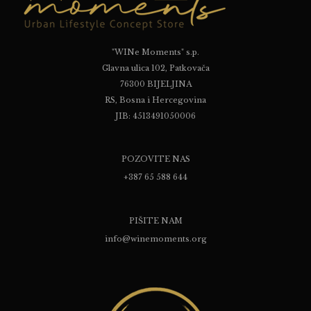
"WINe Moments" s.p.
Glavna ulica 102, Patkovača
76300 BIJELJINA
RS, Bosna i Hercegovina
JIB: 4513491050006
POZOVITE NAS
+387 65 588 644
PIŠITE NAM
info@winemoments.org