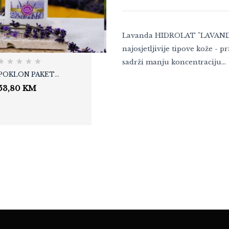
MAJEVIČKI DIMLJENI
SIR - MIX 1000
23,80
KM
Lavanda HIDROLAT "LAVANDE
najosjetljivije tipove kože - p
sadrži manju koncentraciju…
POKLON PAKET
WINEMOMENTS
53,80
KM
„LIGHT“