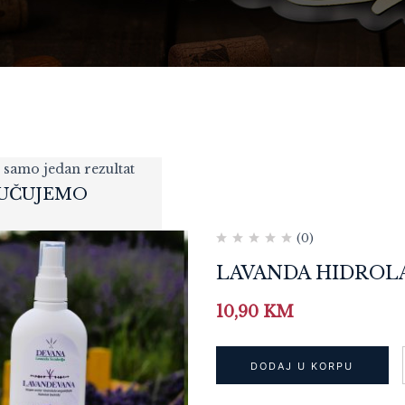
 samo jedan rezultat
UČUJEMO
(0)
POKLON PAKET
LAVANDA HIDROL
WINEMOMENTS
127,20
KM
„PREMIUM CLASSIC“
10,90
KM
DODAJ U KORPU