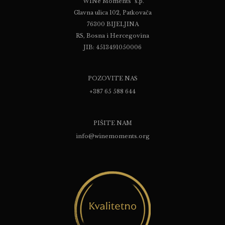
"WINe Moments" s.p.
Glavna ulica 102, Patkovača
76300 BIJELJINA
RS, Bosna i Hercegovina
JIB: 4513491050006
POZOVITE NAS
+387 65 588 644
PIŠITE NAM
info@winemoments.org