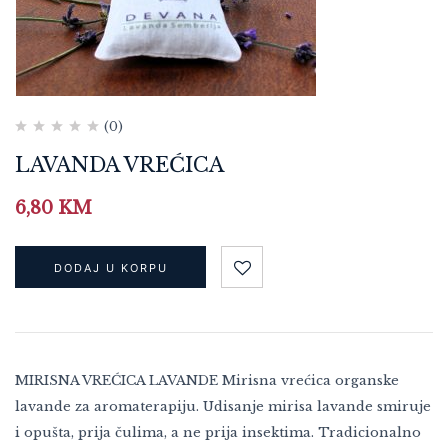
(0)
LAVANDA VREĆICA
6,80
KM
DODAJ U KORPU
MIRISNA VREĆICA LAVANDE Mirisna vrećica organske
lavande za aromaterapiju. Udisanje mirisa lavande smiruje
i opušta, prija čulima, a ne prija insektima. Tradicionalno