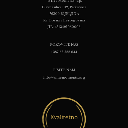
"WINe Moments" s.p.
Glavna ulica 102, Patkovača
76300 BIJELJINA
RS, Bosna i Hercegovina
JIB: 4513491050006
POZOVITE NAS
+387 65 588 644
PIŠITE NAM
info@winemoments.org