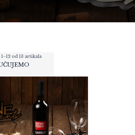
 1–12 od 13 artikala
UČUJEMO
POKLON PAKET
WINEMOMENTS
127,20
KM
„PREMIUM CLASSIC“