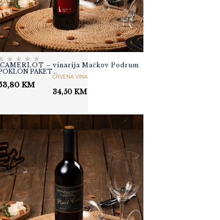
MAJEVIČKI DIMLJENI
SIR - MIX 1000
23,80
KM
CAMERLOT – vinarija Mačkov Podrum
POKLON PAKET
CRVENA VINA
WINEMOMENTS
53,80
KM
„LIGHT“
34,50
KM