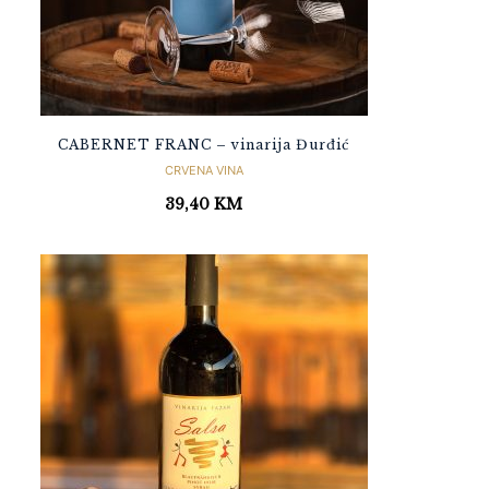
CABERNET FRANC – vinarija Đurđić
CRVENA VINA
39,40
KM