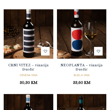
CRNI VITEZ – vinarija
NEOPLANTA – vinarija
Đurđić
Đurđić
CRVENA VINA
BIJELA VINA
30,30
KM
33,60
KM