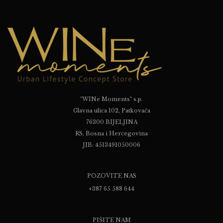
"WINe Moments" s.p.
Glavna ulica 102, Patkovača
76300 BIJELJINA
RS, Bosna i Hercegovina
JIB: 4513491050006
POZOVITE NAS
+387 65 588 644
PIŠITE NAM