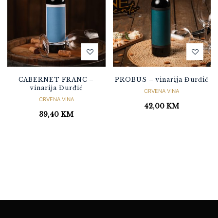
CABERNET FRANC –
PROBUS – vinarija Đurđić
vinarija Đurđić
CRVENA VINA
CRVENA VINA
42,00
KM
39,40
KM