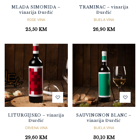
MLADA SIMONIDA –
TRAMINAC – vinarija
vinarija Đurđić
Đurđić
ROSE VINA
BIJELA VINA
25,50
KM
26,90
KM
LITURGIJSKO – vinarija
SAUVINGNON BLANC –
Đurđić
vinarija Đurđić
CRVENA VINA
BIJELA VINA
29,60
KM
30,10
KM