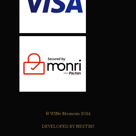
© WINe Moments 2024
DEVELOPED BY NEST387