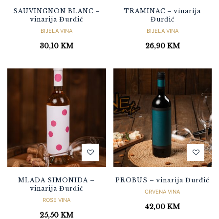
SAUVINGNON BLANC –
TRAMINAC – vinarija
vinarija Đurđić
Đurđić
BIJELA VINA
BIJELA VINA
30,10
KM
26,90
KM
MLADA SIMONIDA –
PROBUS – vinarija Đurđić
vinarija Đurđić
CRVENA VINA
ROSE VINA
42,00
KM
25,50
KM