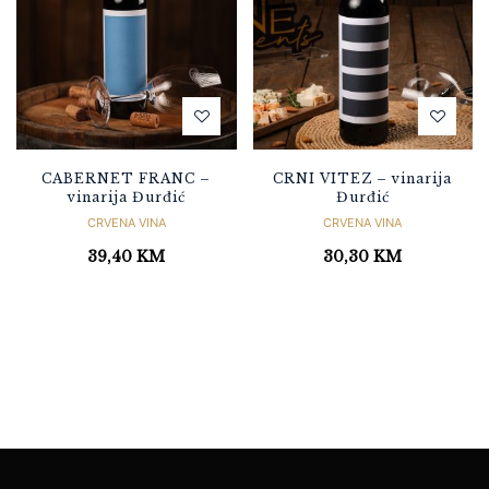
CABERNET FRANC –
CRNI VITEZ – vinarija
vinarija Đurđić
Đurđić
CRVENA VINA
CRVENA VINA
39,40
KM
30,30
KM