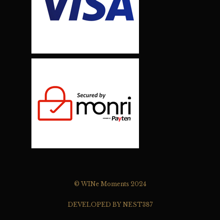
© WINe Moments 2024
DEVELOPED BY NEST387