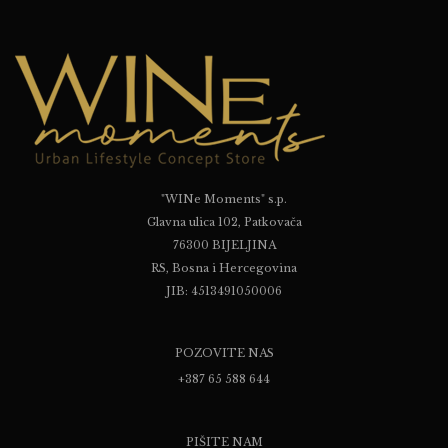
"WINe Moments" s.p.
Glavna ulica 102, Patkovača
76300 BIJELJINA
RS, Bosna i Hercegovina
JIB: 4513491050006
POZOVITE NAS
+387 65 588 644
PIŠITE NAM