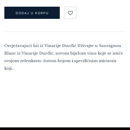
DODAJ U KORPU
Osvježavajući hit iz Vinarije Đurđić Uživajte u Sauvignon
Blanc iz Vinarije Đurđić, suvom bijelom vinu koje se ističe
svojom zelenkasto-žutom bojom i specifičnim mirisom
koji…