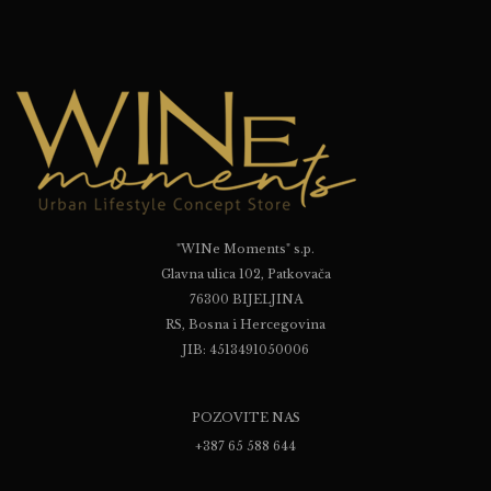
"WINe Moments" s.p.
Glavna ulica 102, Patkovača
76300 BIJELJINA
RS, Bosna i Hercegovina
JIB: 4513491050006
POZOVITE NAS
+387 65 588 644