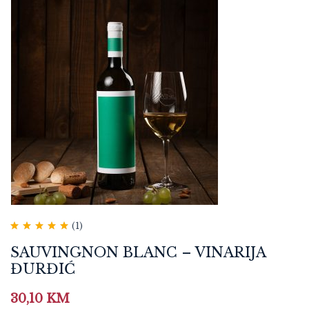
(1)
Ocjenjeno
5.00
od 5
SAUVINGNON BLANC – VINARIJA
ĐURĐIĆ
30,10
KM