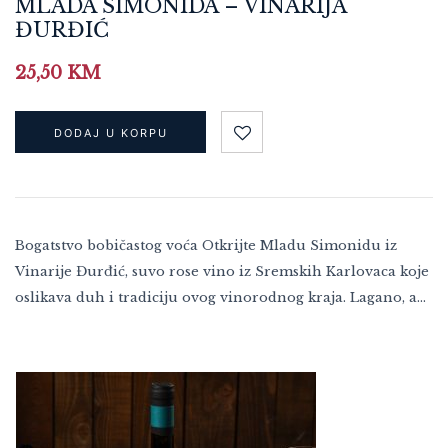
MLADA SIMONIDA – VINARIJA
ĐURĐIĆ
25,50
KM
DODAJ U KORPU
Bogatstvo bobičastog voća Otkrijte Mladu Simonidu iz
Vinarije Đurđić, suvo rose vino iz Sremskih Karlovaca koje
oslikava duh i tradiciju ovog vinorodnog kraja. Lagano, a…