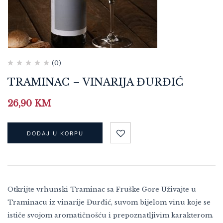
(0)
TRAMINAC – VINARIJA ĐURĐIĆ
26,90
KM
DODAJ U KORPU
Otkrijte vrhunski Traminac sa Fruške Gore Uživajte u
Traminacu iz vinarije Đurđić, suvom bijelom vinu koje se
ističe svojom aromatičnošću i prepoznatljivim karakterom.