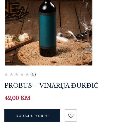
(0)
PROBUS – VINARIJA ĐURĐIĆ
42,00
KM
DODAJ U KORPU