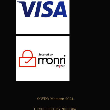
© WINe Moments 2024
DEVELOPED BY NEST387