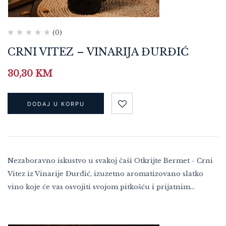
(0)
CRNI VITEZ – VINARIJA ĐURĐIĆ
30,30
KM
DODAJ U KORPU
Nezaboravno iskustvo u svakoj čaši Otkrijte Bermet - Crni
Vitez iz Vinarije Đurđić, izuzetno aromatizovano slatko
vino koje će vas osvojiti svojom pitkošću i prijatnim…