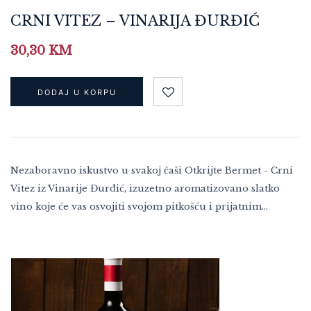
CRNI VITEZ – VINARIJA ĐURĐIĆ
30,30
KM
DODAJ U KORPU
Nezaboravno iskustvo u svakoj čaši Otkrijte Bermet - Crni
Vitez iz Vinarije Đurđić, izuzetno aromatizovano slatko
vino koje će vas osvojiti svojom pitkošću i prijatnim…