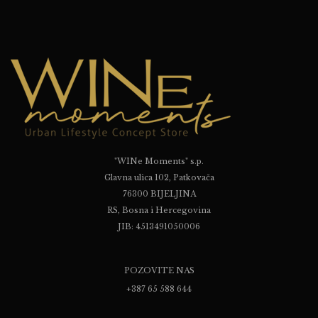
"WINe Moments" s.p.
Glavna ulica 102, Patkovača
76300 BIJELJINA
RS, Bosna i Hercegovina
JIB: 4513491050006
POZOVITE NAS
+387 65 588 644