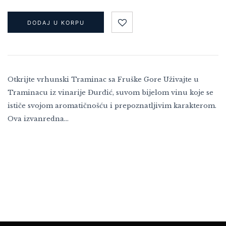
DODAJ U KORPU
Otkrijte vrhunski Traminac sa Fruške Gore Uživajte u
Traminacu iz vinarije Đurđić, suvom bijelom vinu koje se
ističe svojom aromatičnošću i prepoznatljivim karakterom.
Ova izvanredna…