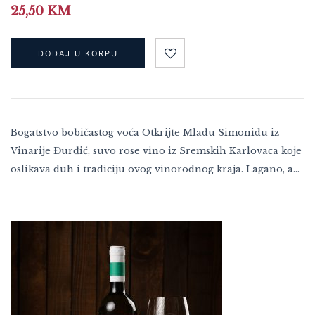
25,50
KM
DODAJ U KORPU
Bogatstvo bobičastog voća Otkrijte Mladu Simonidu iz
Vinarije Đurđić, suvo rose vino iz Sremskih Karlovaca koje
oslikava duh i tradiciju ovog vinorodnog kraja. Lagano, a…