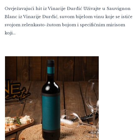
Osvježavajući hit iz Vinarije Đurđić Uživajte u Sauvignon
Blanc iz Vinarije Đurđić, suvom bijelom vinu koje se ističe
svojom zelenkasto-žutom bojom i specifičnim mirisom
koji…