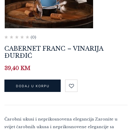
(0)
CABERNET FRANC – VINARIJA
ĐURĐIĆ
39,40
KM
DODAJ U KORPU
Čarobni ukusi i neprikosnovena elegancija Zaronite u
svijet čarobnih ukusa i neprikosnovene elegancije sa