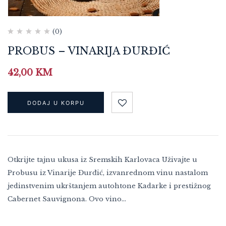
(0)
PROBUS – VINARIJA ĐURĐIĆ
42,00
KM
DODAJ U KORPU
Otkrijte tajnu ukusa iz Sremskih Karlovaca Uživajte u
Probusu iz Vinarije Đurđić, izvanrednom vinu nastalom
jedinstvenim ukrštanjem autohtone Kadarke i prestižnog
Cabernet Sauvignona. Ovo vino…