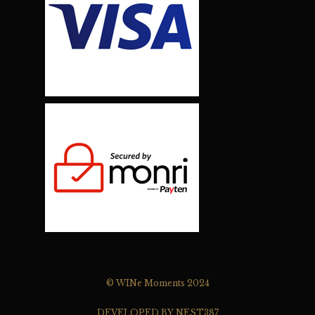
© WINe Moments 2024
DEVELOPED BY NEST387