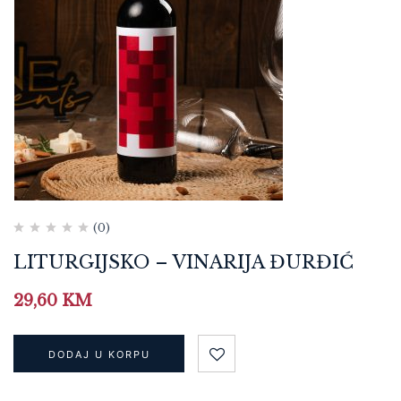
(0)
LITURGIJSKO – VINARIJA ĐURĐIĆ
29,60
KM
DODAJ U KORPU