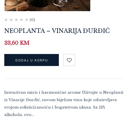
(0)
NEOPLANTA – VINARIJA ĐURĐIĆ
33,60
KM
DODAJ U KORPU
Intenzivan miris i harmonične arome Uživajte u Neoplanti
iz Vinarije Đurđić, suvom bijelom vinu koje oduševljava
svojom sofisticiranošću i bogatstvom ukusa. Sa 13%
alkohola, ovo…