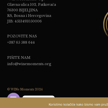
Glavna ulica 102, Patkovača
76300 BIJELJINA
RS, Bosna i Hercegovina
JIB: 4513491050006
POZOVITE NAS
+387 65 588 644
PIŠITE NAM
info@winemoments.org
© WINe Moments 2024
Pišite nam ...
Koristimo kolačiće kako bismo vam pružil