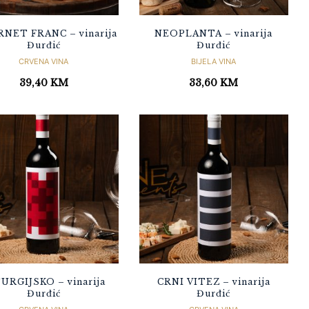
NET FRANC – vinarija
NEOPLANTA – vinarija
Đurđić
Đurđić
CRVENA VINA
BIJELA VINA
39,40
KM
33,60
KM
URGIJSKO – vinarija
CRNI VITEZ – vinarija
Đurđić
Đurđić