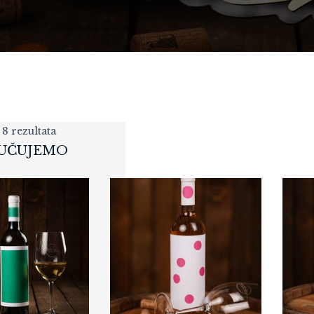
 8 rezultata
UČUJEMO
POKLON PAKET
WINEMOMENTS
127,20
KM
„PREMIUM CLASSIC“