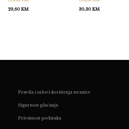
CRVENA VINA
CRVENA VINA
29,60
KM
30,30
KM
Pravila i uslovi korištenja stranice
Sigurnost plaćanja
Privatnost podataka