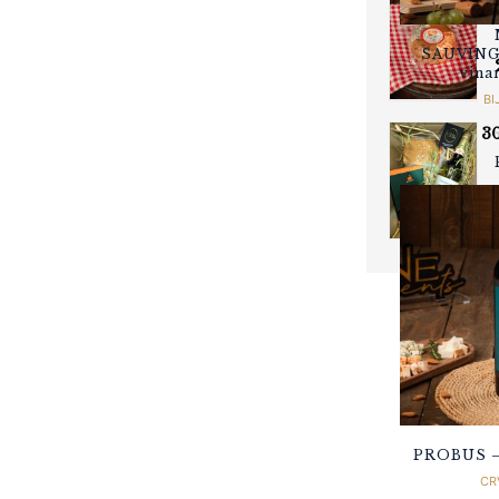
SAUVING
vina
BI
3
PROBUS – 
CR