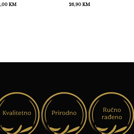
2,00
KM
26,90
KM