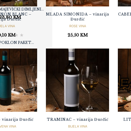
MAJEVIČKI DIMLJENI
NON BLANC –
MLADA SIMONIDA – vinarija
CABER
SIR - MIX 1000
23,80
KM
rija Đurđić
Đurđić
JELA VINA
ROSE VINA
0,10
KM
25,50
KM
POKLON PAKET
WINEMOMENTS
53,80
KM
„LIGHT“
vinarija Đurđić
TRAMINAC – vinarija Đurđić
LIT
VENA VINA
BIJELA VINA