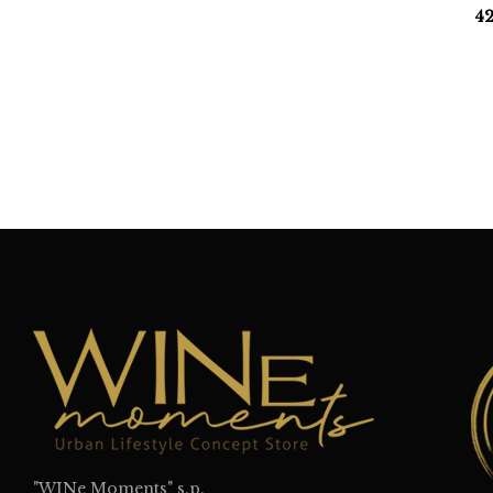
4
"WINe Moments" s.p.