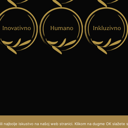
i najbolje iskustvo na našoj web stranici. Klikom na dugme OK slažete se