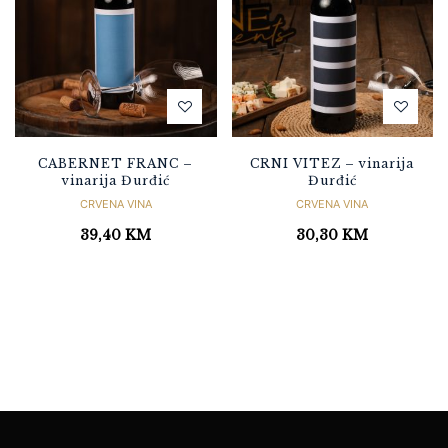
CABERNET FRANC –
CRNI VITEZ – vinarija
vinarija Đurđić
Đurđić
CRVENA VINA
CRVENA VINA
39,40
KM
30,30
KM