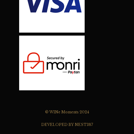
© WINe Moments 2024
DEVELOPED BY NEST387