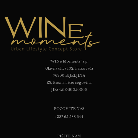
"WINe Moments" s.p.
Glavna ulica 102, Patkovača
76300 BIJELJINA
RS, Bosna i Hercegovina
JIB: 4513491050006
POZOVITE NAS
+387 65 588 644
PIŠITE NAM