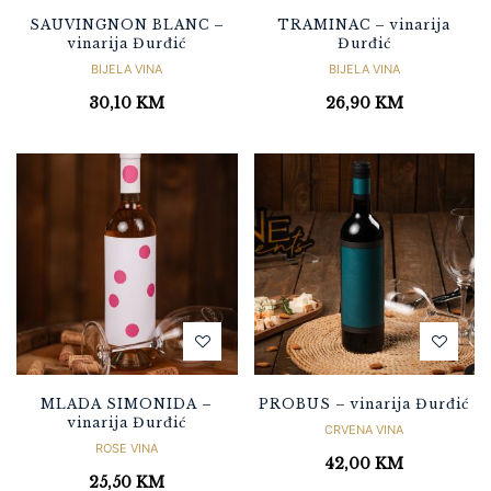
SAUVINGNON BLANC –
TRAMINAC – vinarija
vinarija Đurđić
Đurđić
BIJELA VINA
BIJELA VINA
30,10
KM
26,90
KM
MLADA SIMONIDA –
PROBUS – vinarija Đurđić
vinarija Đurđić
CRVENA VINA
ROSE VINA
42,00
KM
25,50
KM