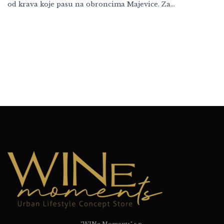
od krava koje pasu na obroncima Majevice. Za…
"WINe Moments" s.p.