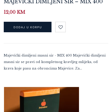
MAJEVIČKI DIMLJENI SIR – MIX 400
12,00
KM
DODAJ U KORPU
Majevički dimljeni masni sir - MIX 400 Majevički dimljeni
masni sir se pravi od kompletnog kravljeg mlijeka, od
krava koje pasu na obroncima Majevice. Za…