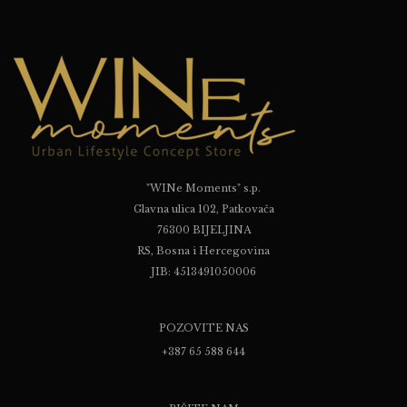
"WINe Moments" s.p.
Glavna ulica 102, Patkovača
76300 BIJELJINA
RS, Bosna i Hercegovina
JIB: 4513491050006
POZOVITE NAS
+387 65 588 644