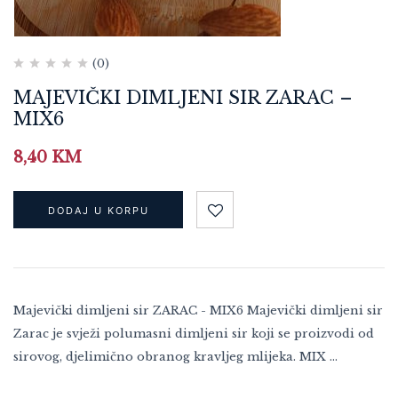
(0)
MAJEVIČKI DIMLJENI SIR ZARAC –
MIX6
8,40
KM
DODAJ U KORPU
Majevički dimljeni sir ZARAC - MIX6 Majevički dimljeni sir
Zarac je svježi polumasni dimljeni sir koji se proizvodi od
sirovog, djelimično obranog kravljeg mlijeka. MIX …