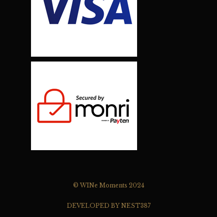
© WINe Moments 2024
DEVELOPED BY NEST387