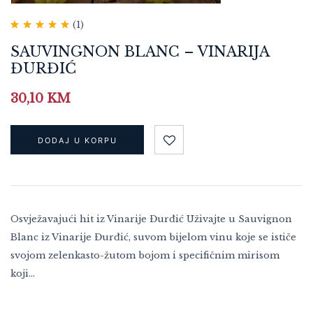
(1)
Ocjenjeno
5.00
od 5
SAUVINGNON BLANC – VINARIJA
ĐURĐIĆ
30,10
KM
DODAJ U KORPU
Osvježavajući hit iz Vinarije Đurđić Uživajte u Sauvignon
Blanc iz Vinarije Đurđić, suvom bijelom vinu koje se ističe
svojom zelenkasto-žutom bojom i specifičnim mirisom
koji…