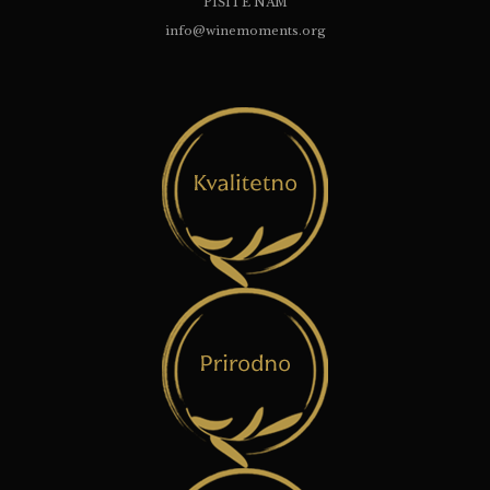
PIŠITE NAM
info@winemoments.org