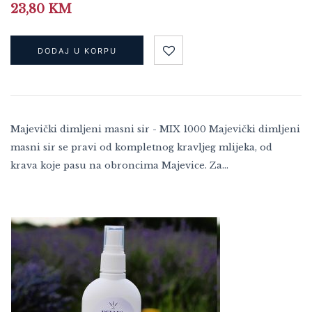
23,80
KM
DODAJ U KORPU
Majevički dimljeni masni sir - MIX 1000 Majevički dimljeni
masni sir se pravi od kompletnog kravljeg mlijeka, od
krava koje pasu na obroncima Majevice. Za…