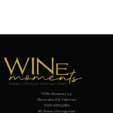
"WINe Moments" s.p.
Glavna ulica 102, Patkovača
76300 BIJELJINA
RS, Bosna i Hercegovina