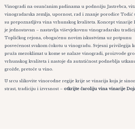
Vinogradi na osunčanim padinama u podnožju Jastrebca, vit
vinogradarska zemlja, upornost, rad i znanje porodice Todić s
su prepoznatljiva vina vrhunskog kvaliteta. Koncept vinarije
je jednostavan – nastavlja viševjekovnu vinogradarsku tradici
Topličkog rejona, obogaćenu novim iskustvima uz potpunu
posvećenost svakom čokotu u vinogradu. Svjesni privilegija k
pruža mezoklimat u kome se nalaze vinogradi, proizvode gr
vrhunskog kvaliteta i nastoje da autntičnost podneblja utkan
grožđe, pretoče u vino.
U srcu slikovite vinorodne regije krije se vinarija koja je sin
strast, tradiciju i izvrsnost –
otkrijte čaroliju vina vinarije Doj