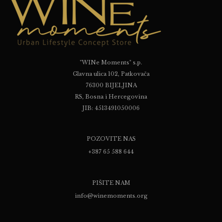
"WINe Moments" s.p.
Glavna ulica 102, Patkovača
76300 BIJELJINA
RS, Bosna i Hercegovina
JIB: 4513491050006
POZOVITE NAS
+387 65 588 644
PIŠITE NAM
info@winemoments.org