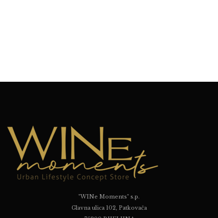
"WINe Moments" s.p.
Glavna ulica 102, Patkovača