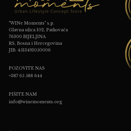
"WINe Moments" s.p.
Glavna ulica 102, Patkovača
76300 BIJELJINA
RS, Bosna i Hercegovina
JIB: 4513491050006
POZOVITE NAS
+387 65 588 644
PIŠITE NAM
info@winemoments.org