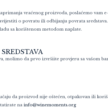
 zaprimanja vraćenog proizvoda, poslaćemo vam e-
vijestiti o povratu ili odbijanju povrata sredsta
skladu sa korištenom metodom naplate.
 SREDSTAVA
ava, molimo da prvo izvršiite provjeru sa vašom 
aju da proizvod nije oštećen, otpakovan ili korišt
tatirate na
info@winemoments.org