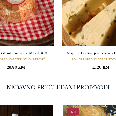
i dimljeni sir – MIX 1000
Majevički dimljeni sir – 
IVREDNO GAZDINSTVO MITROVIĆ
POLJOPRIVREDNO GAZDINSTVO
23,80
KM
11,20
KM
NEDAVNO PREGLEDANI PROIZVODI
HOT