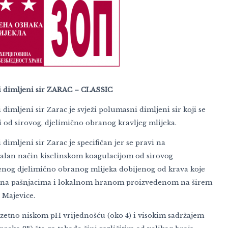
i dimljeni sir ZARAC – CLASSIC
 dimljeni sir Zarac je svježi polumasni dimljeni sir koji se
 od sirovog, djelimično obranog kravljeg mlijeka.
 dimljeni sir Zarac je specifičan jer se pravi na
nalan način kiselinskom koagulacijom od sirovog
nog djelimično obranog mlijeka dobijenog od krava koje
 na pašnjacima i lokalnom hranom proizvedenom na širem
 Majevice.
zuzetno niskom pH vrijednošću (oko 4) i visokim sadržajem