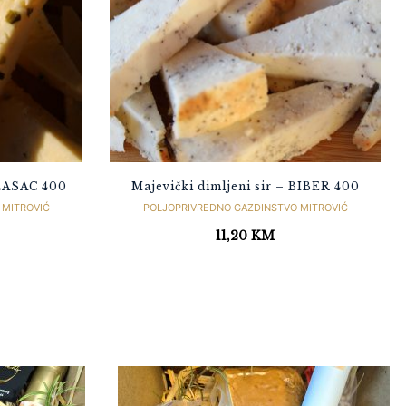
VLASAC 400
Majevički dimljeni sir – BIBER 400
 MITROVIĆ
POLJOPRIVREDNO GAZDINSTVO MITROVIĆ
11,20
KM