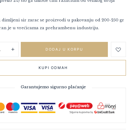
(preko 2%) što ga takođe čini različitim od velikog broja
 dimljeni sir zarac se proizvodi u pakovanju od 200-250 gr
ran je u vrećicama za prehrambenu industriju.
DODAJ U KORPU
KUPI ODMAH
Garantujemo sigurno plaćanje