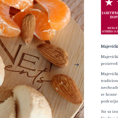
Majevičk
Majevički
proizvodi
Majevički
tradicio
neobrađe
se hrane
području
Sir sa i