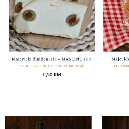
Majevički dimljeni sir – MASLINE 400
Majevičk
POLJOPRIVREDNO GAZDINSTVO MITROVIĆ
POLJOPR
11,20
KM