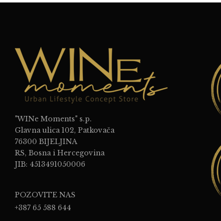
"WINe Moments" s.p.
Glavna ulica 102, Patkovača
76300 BIJELJINA
RS, Bosna i Hercegovina
JIB: 4513491050006
POZOVITE NAS
+387 65 588 644