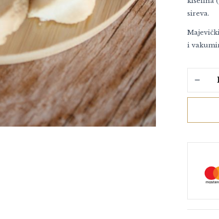
kiselina 
sireva.
Majevički
i vakumi