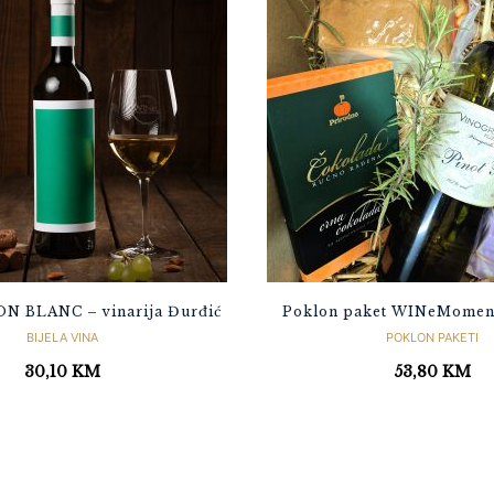
 BLANC – vinarija Đurđić
Poklon paket WINeMomen
BIJELA VINA
POKLON PAKETI
30,10
KM
53,80
KM