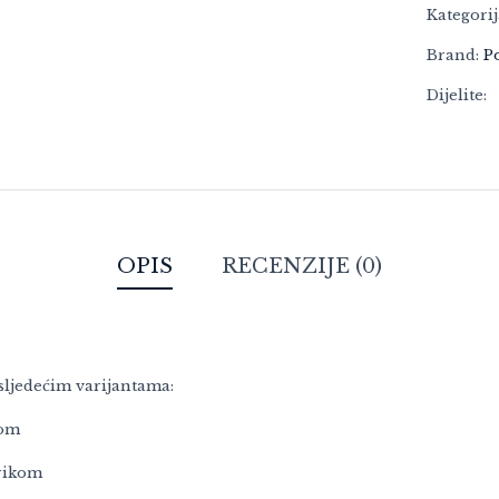
Kategori
Brand:
P
Dijelite:
OPIS
RECENZIJE (0)
 sljedećim varijantama:
kom
prikom