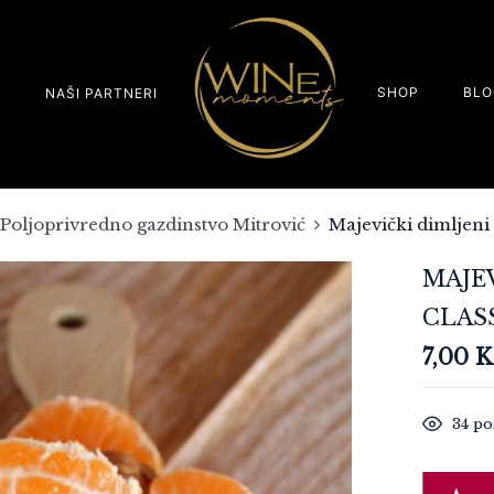
SHOP
BLO
S
NAŠI PARTNERI
Poljoprivredno gazdinstvo Mitrović
Majevički dimljen
MAJEV
CLAS
7,00
34
pos