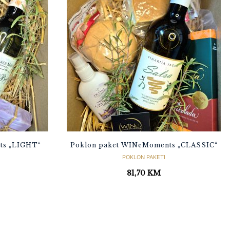
ts „LIGHT“
Poklon paket WINeMoments „CLASSIC“
POKLON PAKETI
81,70
KM