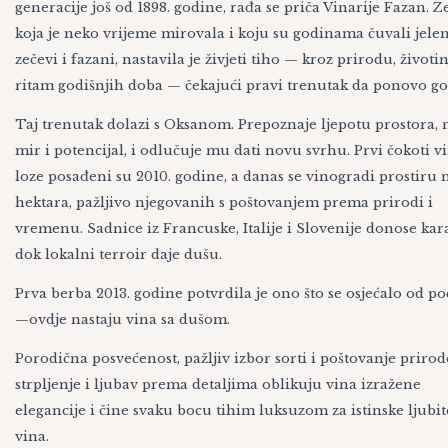
generacije još od 1898. godine, rađa se priča Vinarije Fazan. Z
koja je neko vrijeme mirovala i koju su godinama čuvali jelen
zečevi i fazani, nastavila je živjeti tiho — kroz prirodu, životin
ritam godišnjih doba — čekajući pravi trenutak da ponovo go
Taj trenutak dolazi s Oksanom. Prepoznaje ljepotu prostora, 
mir i potencijal, i odlučuje mu dati novu svrhu. Prvi čokoti v
loze posađeni su 2010. godine, a danas se vinogradi prostiru 
hektara, pažljivo njegovanih s poštovanjem prema prirodi i
vremenu. Sadnice iz Francuske, Italije i Slovenije donose kar
dok lokalni terroir daje dušu.
Prva berba 2013. godine potvrdila je ono što se osjećalo od po
—ovdje nastaju vina sa dušom.
Porodična posvećenost, pažljiv izbor sorti i poštovanje prirod
strpljenje i ljubav prema detaljima oblikuju vina izražene
elegancije i čine svaku bocu tihim luksuzom za istinske ljubit
vina.