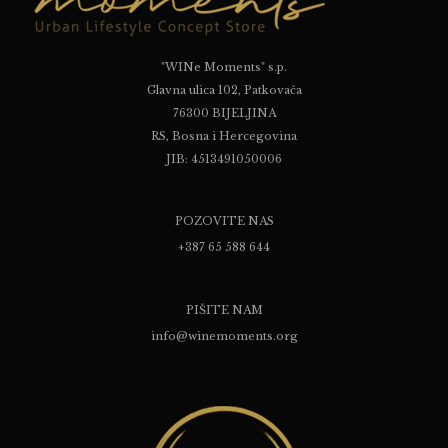
"WINe Moments" s.p.
Glavna ulica 102, Patkovača
76300 BIJELJINA
RS, Bosna i Hercegovina
JIB: 4513491050006
POZOVITE NAS
+387 65 588 644
PIŠITE NAM
info@winemoments.org