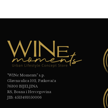
"WINe Moments" s.p.
Glavna ulica 102, Patkovača
76300 BIJELJINA
RS, Bosna i Hercegovina
JIB: 4513491050006