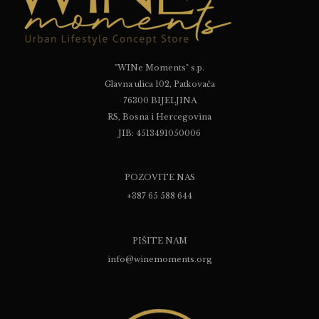
"WINe Moments" s.p.
Glavna ulica 102, Patkovača
76300 BIJELJINA
RS, Bosna i Hercegovina
JIB: 4513491050006
POZOVITE NAS
+387 65 588 644
PIŠITE NAM
info@winemoments.org