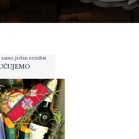
 samo jedan rezultat
UČUJEMO
POKLON PAKET
WINEMOMENTS
127,20
KM
„PREMIUM CLASSIC“