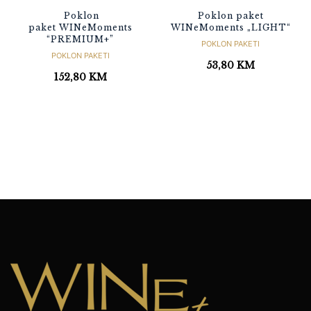
Poklon
Poklon paket
paket WINeMoments
WINeMoments „LIGHT“
“PREMIUM+”
POKLON PAKETI
POKLON PAKETI
53,80
KM
152,80
KM