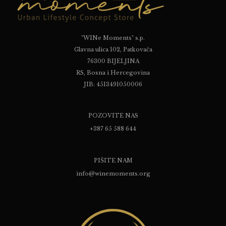
"WINe Moments" s.p.
Glavna ulica 102, Patkovača
76300 BIJELJINA
RS, Bosna i Hercegovina
JIB: 4513491050006
POZOVITE NAS
+387 65 588 644
PIŠITE NAM
info@winemoments.org