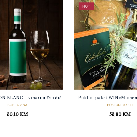
HOT
 BLANC – vinarija Đurđić
Poklon paket WINeMomen
BIJELA VINA
POKLON PAKETI
30,10
KM
53,80
KM