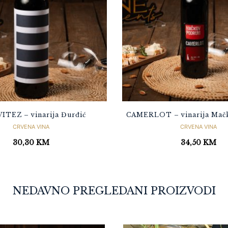
ITEZ – vinarija Đurđić
CAMERLOT – vinarija Mač
CRVENA VINA
CRVENA VINA
30,30
KM
34,50
KM
NEDAVNO PREGLEDANI PROIZVODI