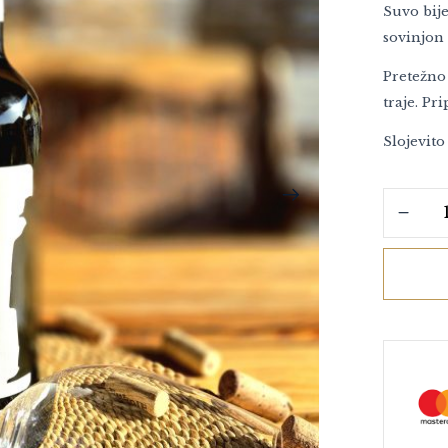
Suvo bij
sovinjon 
Pretežno 
traje. Pr
Slojevito