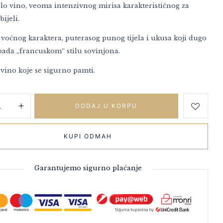
elo vino, veoma intenzivnog mirisa karakterističnog za
bijeli.
voćnog karaktera, puterasog punog tijela i ukusa koji dugo
ipada „francuskom“ stilu sovinjona.
 vino koje se sigurno pamti.
DODAJ U KORPU
KUPI ODMAH
Garantujemo sigurno plaćanje