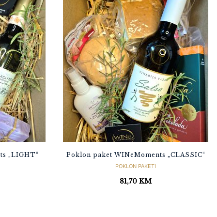
ts „LIGHT“
Poklon paket WINeMoments „CLASSIC“
POKLON PAKETI
81,70
KM