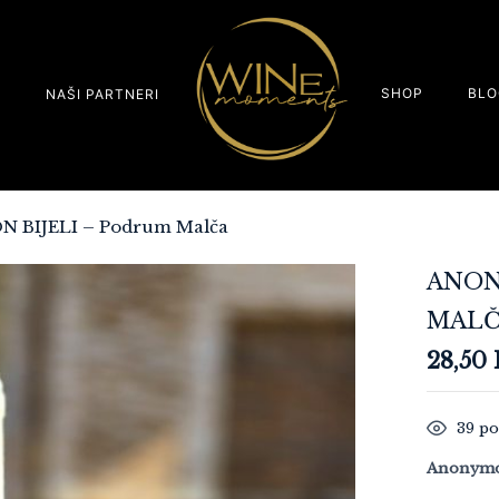
SHOP
BLO
S
NAŠI PARTNERI
 BIJELI – Podrum Malča
ANON
MAL
28,50
39
po
Anonymou