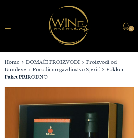
0
Home
DOMAĆI PROIZVODI
Proizvodi od
Bundeve
Porodično gazdinstvo Sjerić
Poklon
Paket PRIRODNO