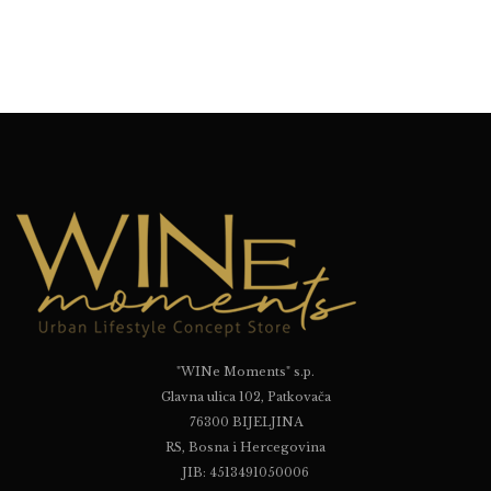
"WINe Moments" s.p.
Glavna ulica 102, Patkovača
76300 BIJELJINA
RS, Bosna i Hercegovina
JIB: 4513491050006