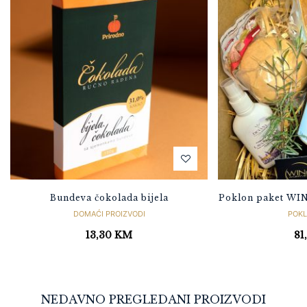
Bundeva čokolada bijela
Poklon paket WI
DOMAĆI PROIZVODI
POKL
13,30
KM
81
NEDAVNO PREGLEDANI PROIZVODI