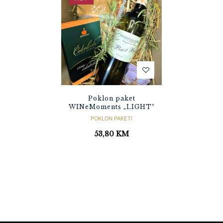
Poklon paket
WINeMoments „LIGHT“
POKLON PAKETI
53,80
KM