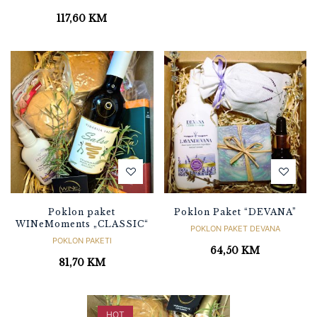
117,60
KM
Poklon paket
Poklon Paket “DEVANA”
WINeMoments „CLASSIC“
POKLON PAKET DEVANA
POKLON PAKETI
64,50
KM
81,70
KM
HOT