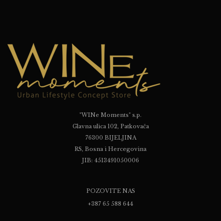
"WINe Moments" s.p.
Glavna ulica 102, Patkovača
76300 BIJELJINA
RS, Bosna i Hercegovina
JIB: 4513491050006
POZOVITE NAS
+387 65 588 644