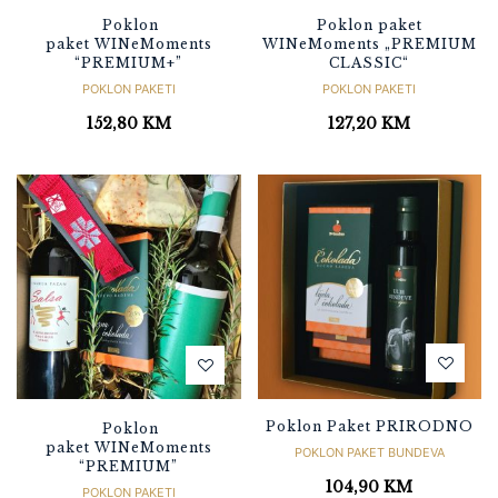
Poklon
Poklon paket
paket WINeMoments
WINeMoments „PREMIUM
“PREMIUM+”
CLASSIC“
POKLON PAKETI
POKLON PAKETI
152,80
KM
127,20
KM
Poklon Paket PRIRODNO
Poklon
paket WINeMoments
POKLON PAKET BUNDEVA
“PREMIUM”
104,90
KM
POKLON PAKETI