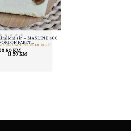
MAJEVIČKI DIMLJENI
SIR - MIX 1000
23,80
KM
dimljeni sir – MASLINE 400
POKLON PAKET
VREDNO GAZDINSTVO MITROVIĆ
WINEMOMENTS
53,80
KM
11,20
KM
„LIGHT“