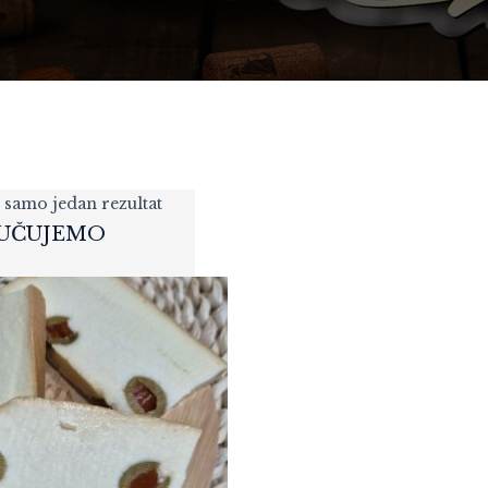
 samo jedan rezultat
UČUJEMO
POKLON PAKET
WINEMOMENTS
127,20
KM
„PREMIUM CLASSIC“