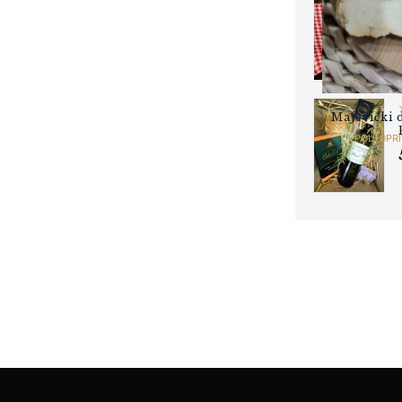
Majevički 
POLJOPRI