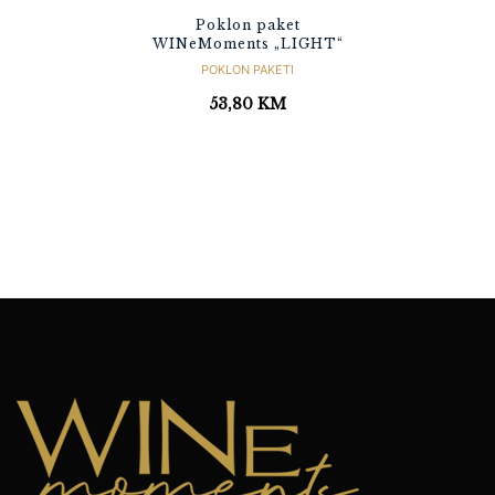
Poklon paket
WINeMoments „LIGHT“
POKLON PAKETI
53,80
KM