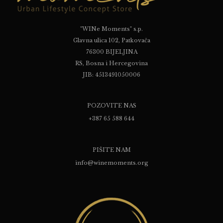
"WINe Moments" s.p.
Glavna ulica 102, Patkovača
76300 BIJELJINA
RS, Bosna i Hercegovina
JIB: 4513491050006
POZOVITE NAS
+387 65 588 644
PIŠITE NAM
info@winemoments.org