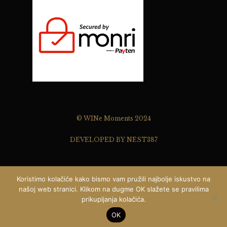
© WINe Moments 2024
DEVELOPED BY NEST387
Koristimo kolačiće kako bismo vam pružili najbolje iskustvo na
našoj web stranici. Klikom na dugme OK slažete se pravilima
prikupljanja kolačića.
Pišite nam ...
0
OK
SHOP
ACCOUNT
SEARCH
WISHLIST
Open