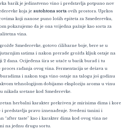
ka barik je jedinstveno vino i predstavlja potpuno nov
ederevke koja je
autohtona sorta
ovih prostora. Uprkos
trovima koji nanose puno loših epiteta za Smederevku,
om pokazujemo da je ona vrijedna pažnje kao sorta za
alitetna vina.
 grožđe Smederevke, gotovo ćilibarne boje, bere se u
jutarnjim satima i nakon prerade grožđa kljuk ostaje na
i 2 dana. Ocijeđena šira se utače u barik burad i tu
 proces rađanja ovog vina. Fermentacija se dešava u
buradima i nakon toga vino ostaje na talogu još godinu
akvom tehnologijom dobijamo eksploziju aroma u vinu
su nikada sretane kod Smederevke.
kretan herbalni karakter prekriven je mirisima dima i kore
i predstavlja pravo iznenađenje. Svedeni tanini i
n “after taste” kao i karakter dima kod ovog vina ne
 ni na jednu drugu sortu.