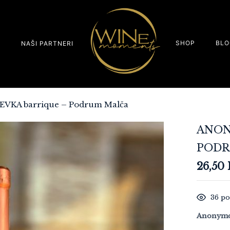
SHOP
BLO
S
NAŠI PARTNERI
VKA barrique – Podrum Malča
ANON
PODR
26,50
36
po
Anonym