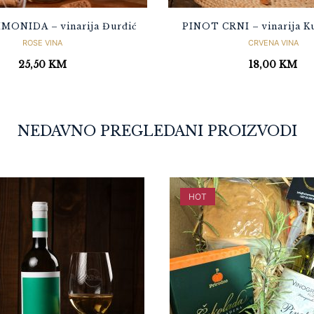
MONIDA – vinarija Đurđić
PINOT CRNI – vinarija K
ROSE VINA
CRVENA VINA
25,50
KM
18,00
KM
NEDAVNO PREGLEDANI PROIZVODI
HOT