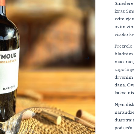
Smederev
izraz Sm
svim vje
ovim vin
visoko kv
Prezrelo
hladnim 
maceracij
započinje
drvenim 
dana. Ov
kakve ni
Njen dis
narandže 
dugotraja
podsjeća