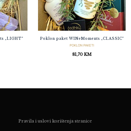
ts „LIGHT“
Poklon paket WINeMoments „CLASSIC“
POKLON PAKETI
81,70
KM
Pravila i uslovi korištenja stranice