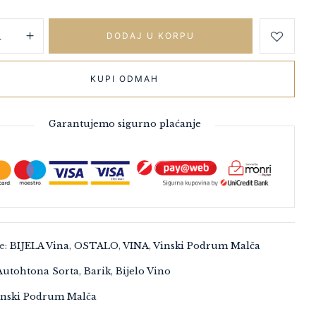
DODAJ U KORPU
KUPI ODMAH
Garantujemo sigurno plaćanje
je:
BIJELA Vina
,
OSTALO
,
VINA
,
Vinski Podrum Malča
Autohtona Sorta
,
Barik
,
Bijelo Vino
inski Podrum Malča