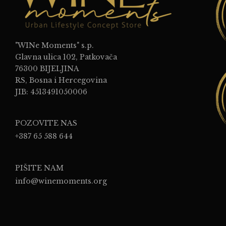
"WINe Moments" s.p.
Glavna ulica 102, Patkovača
76300 BIJELJINA
RS, Bosna i Hercegovina
JIB: 4513491050006
POZOVITE NAS
+387 65 588 644
PIŠITE NAM
info@winemoments.org