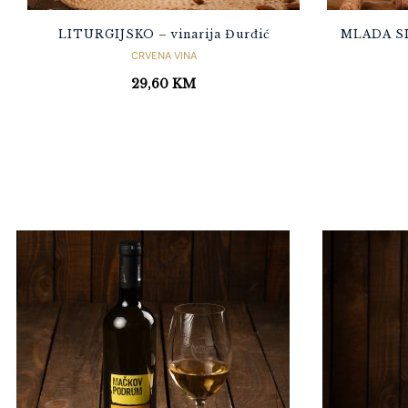
LITURGIJSKO – vinarija Đurđić
MLADA SI
CRVENA VINA
29,60
KM