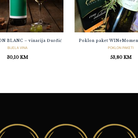
 BLANC – vinarija Đurđić
Poklon paket WINeMomen
BIJELA VINA
POKLON PAKETI
30,10
KM
53,80
KM