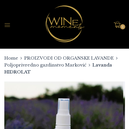
0
Home
PROIZVODI OD ORGANSKE LAVANDE
Poljoprivredno gazdinstvo Marković
Lavanda
HIDROLAT