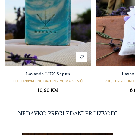
Lavanda LUX Sapun
Lavan
POLJOPRIVREDNO GAZDINSTVO MARKOVIĆ
POLJOPRIVREDNO
10,90
KM
6
NEDAVNO PREGLEDANI PROIZVODI