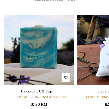
Lavanda LUX Sapun
Lavan
POLJOPRIVREDNO GAZDINSTVO MARKOVIĆ
POLJOPRIVREDNO
10,90
KM
6