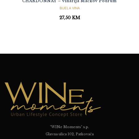
CHARDONNAY – vinarija Mačkov Podrum
BIJELA VINA
27,50
KM
"WINe Moments" s.p.
Glavna ulica 102, Patkovača