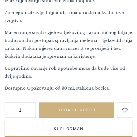
izlaže djelovanju sunčevih zraka i toplote.
Za njegu i zdravlje biljna ulja imaju različita kvalitativna
svojstva.
Maceriranje suvih cvjetova ljekovitog i aromatičnog bilja je
tradicionalni postupak spravljanja melema – ljekovitih ulja
za kožu. Nakon mjesec dana macerat se procijedi i bez
ikakvih dodataka je spreman za korištenje.
Uz pravilno čuvanje rok upotrebe može da bude više od
dvije godine.
Dostupno u pakovanju od 30 ml, staklena bočica.
DODAJ U KORPU
KUPI ODMAH