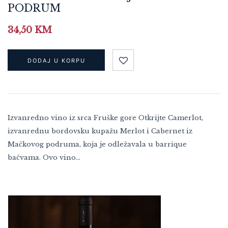
PODRUM
34,50
KM
DODAJ U KORPU
Izvanredno vino iz srca Fruške gore Otkrijte Camerlot,
izvanrednu bordovsku kupažu Merlot i Cabernet iz
Mačkovog podruma, koja je odležavala u barrique
bačvama. Ovo vino…