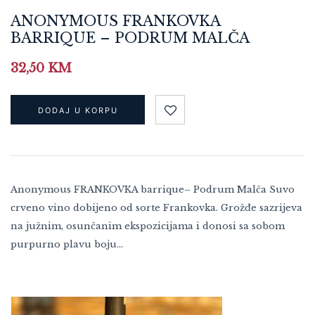
ANONYMOUS FRANKOVKA
BARRIQUE – PODRUM MALČA
32,50
KM
DODAJ U KORPU
Anonymous FRANKOVKA barrique– Podrum Malča Suvo
crveno vino dobijeno od sorte Frankovka. Grožđe sazrijeva
na južnim, osunčanim ekspozicijama i donosi sa sobom
purpurno plavu boju…