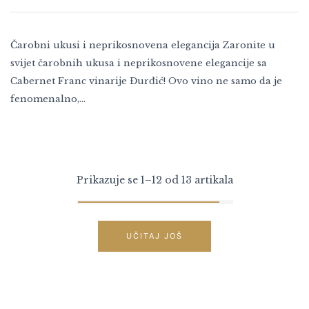
Čarobni ukusi i neprikosnovena elegancija Zaronite u
svijet čarobnih ukusa i neprikosnovene elegancije sa
Cabernet Franc vinarije Đurđić! Ovo vino ne samo da je
fenomenalno,…
Prikazuje se 1–12 od 13 artikala
UČITAJ JOŠ