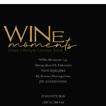
"WINe Moments" s.p.
Glavna ulica 102, Patkovača
76300 BIJELJINA
RS, Bosna i Hercegovina
JIB: 4513491050006
POZOVITE NAS
+387 65 588 644