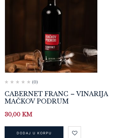
(0)
CABERNET FRANC – VINARIJA
MAČKOV PODRUM
30,00
KM
DODAJ U KORPU