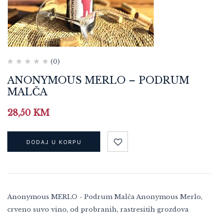
(0)
ANONYMOUS MERLO – PODRUM
MALČA
28,50
KM
DODAJ U KORPU
Anonymous MERLO - Podrum Malča Anonymous Merlo,
crveno suvo vino, od probranih, rastresitih grozdova