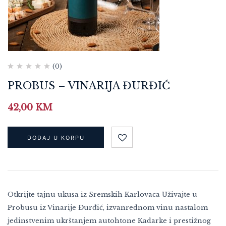
(0)
PROBUS – VINARIJA ĐURĐIĆ
42,00
KM
DODAJ U KORPU
Otkrijte tajnu ukusa iz Sremskih Karlovaca Uživajte u
Probusu iz Vinarije Đurđić, izvanrednom vinu nastalom
jedinstvenim ukrštanjem autohtone Kadarke i prestižnog