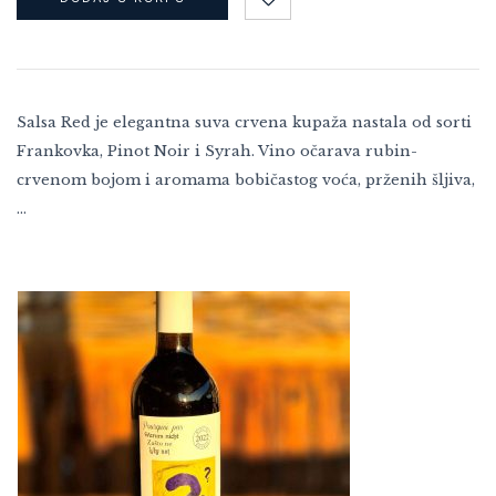
Salsa Red je elegantna suva crvena kupaža nastala od sorti
Frankovka, Pinot Noir i Syrah. Vino očarava rubin-
crvenom bojom i aromama bobičastog voća, prženih šljiva,
…