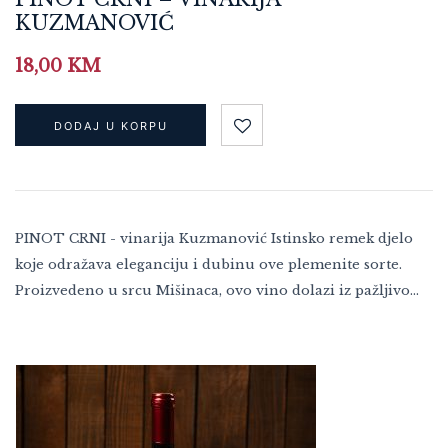
KUZMANOVIĆ
18,00
KM
DODAJ U KORPU
PINOT CRNI - vinarija Kuzmanović Istinsko remek djelo
koje odražava eleganciju i dubinu ove plemenite sorte.
Proizvedeno u srcu Mišinaca, ovo vino dolazi iz pažljivo…