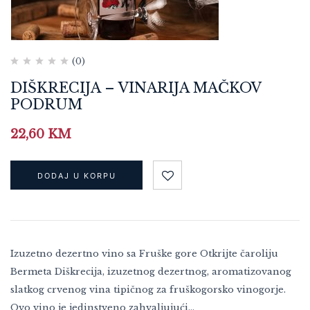
(0)
DIŠKRECIJA – VINARIJA MAČKOV
PODRUM
22,60
KM
DODAJ U KORPU
Izuzetno dezertno vino sa Fruške gore Otkrijte čaroliju
Bermeta Diškrecija, izuzetnog dezertnog, aromatizovanog
slatkog crvenog vina tipičnog za fruškogorsko vinogorje.
Ovo vino je jedinstveno zahvaljujući…