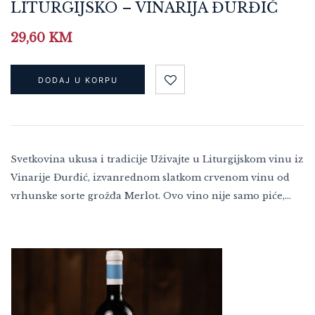
LITURGIJSKO – VINARIJA ĐURĐIĆ
29,60
KM
DODAJ U KORPU
Svetkovina ukusa i tradicije Uživajte u Liturgijskom vinu iz
Vinarije Đurđić, izvanrednom slatkom crvenom vinu od
vrhunske sorte grožđa Merlot. Ovo vino nije samo piće,…