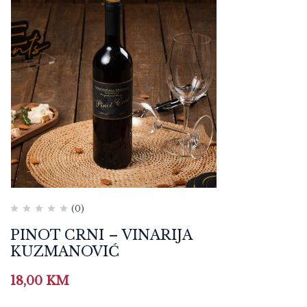
(0)
PINOT CRNI – VINARIJA
KUZMANOVIĆ
18,00
KM