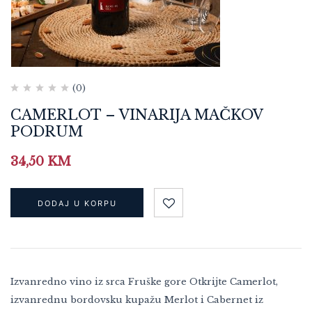
(0)
CAMERLOT – VINARIJA MAČKOV
PODRUM
34,50
KM
DODAJ U KORPU
Izvanredno vino iz srca Fruške gore Otkrijte Camerlot,
izvanrednu bordovsku kupažu Merlot i Cabernet iz