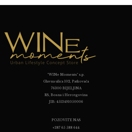
"WINe Moments" s.p.
Glavna ulica 102, Patkovača
76300 BIJELJINA
RS, Bosna i Hercegovina
JIB: 4513491050006
POZOVITE NAS
+387 65 588 644