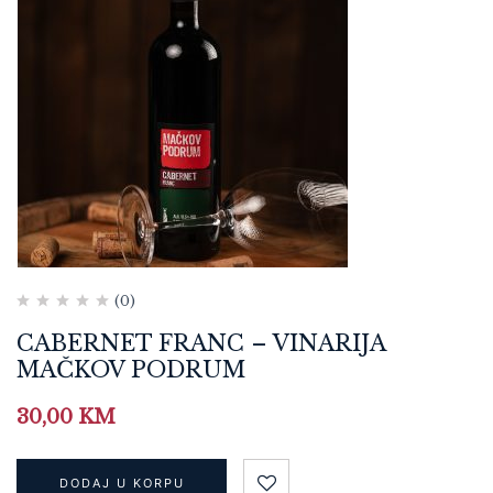
(0)
CABERNET FRANC – VINARIJA
MAČKOV PODRUM
30,00
KM
DODAJ U KORPU