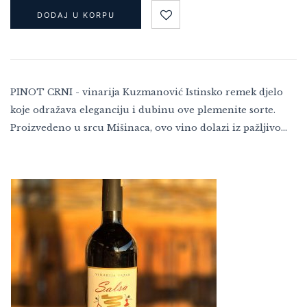
DODAJ U KORPU
PINOT CRNI - vinarija Kuzmanović Istinsko remek djelo
koje odražava eleganciju i dubinu ove plemenite sorte.
Proizvedeno u srcu Mišinaca, ovo vino dolazi iz pažljivo…