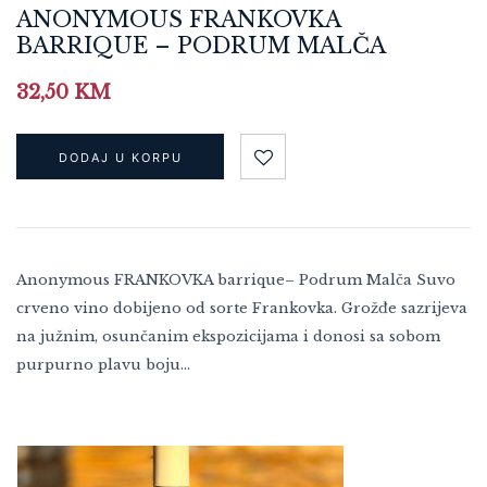
ANONYMOUS FRANKOVKA
BARRIQUE – PODRUM MALČA
32,50
KM
DODAJ U KORPU
Anonymous FRANKOVKA barrique– Podrum Malča Suvo
crveno vino dobijeno od sorte Frankovka. Grožđe sazrijeva
na južnim, osunčanim ekspozicijama i donosi sa sobom
purpurno plavu boju…