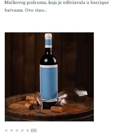
Mačkovog podruma, koja je odležavala u barrique
bačvama. Ovo vino…
(0)