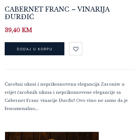
CABERNET FRANC – VINARIJA
ĐURĐIĆ
39,40
KM
DODAJ U KORPU
Čarobni ukusi i neprikosnovena elegancija Zaronite u
svijet čarobnih ukusa i neprikosnovene elegancije sa
Cabernet Franc vinarije Đurđić! Ovo vino ne samo da je
fenomenalno,…