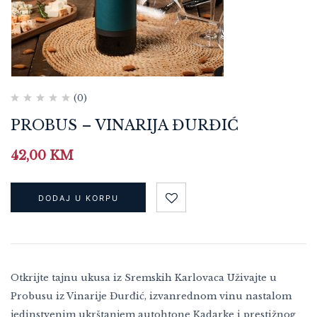
(0)
PROBUS – VINARIJA ĐURĐIĆ
42,00
KM
DODAJ U KORPU
Otkrijte tajnu ukusa iz Sremskih Karlovaca Uživajte u
Probusu iz Vinarije Đurđić, izvanrednom vinu nastalom
jedinstvenim ukrštanjem autohtone Kadarke i prestižnog