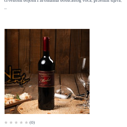
crvenom bojom i aromama bobičastog voća, prženih šljiva,
…
(0)