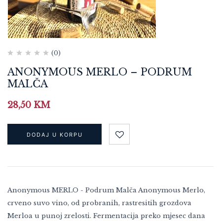
(0)
ANONYMOUS MERLO – PODRUM
MALČA
28,50
KM
DODAJ U KORPU
Anonymous MERLO - Podrum Malča Anonymous Merlo,
crveno suvo vino, od probranih, rastresitih grozdova
Merloa u punoj zrelosti. Fermentacija preko mjesec dana