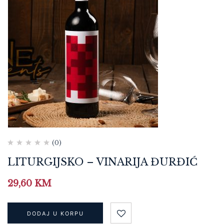
(0)
LITURGIJSKO – VINARIJA ĐURĐIĆ
29,60
KM
DODAJ U KORPU