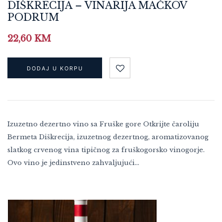
DIŠKRECIJA – VINARIJA MAČKOV
PODRUM
22,60
KM
DODAJ U KORPU
Izuzetno dezertno vino sa Fruške gore Otkrijte čaroliju
Bermeta Diškrecija, izuzetnog dezertnog, aromatizovanog
slatkog crvenog vina tipičnog za fruškogorsko vinogorje.
Ovo vino je jedinstveno zahvaljujući…