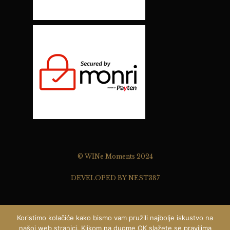
© WINe Moments 2024
DEVELOPED BY NEST387
Koristimo kolačiće kako bismo vam pružili najbolje iskustvo na
našoj web stranici. Klikom na dugme OK slažete se pravilima