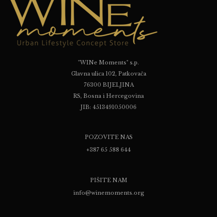
"WINe Moments" s.p.
Glavna ulica 102, Patkovača
76300 BIJELJINA
RS, Bosna i Hercegovina
JIB: 4513491050006
POZOVITE NAS
+387 65 588 644
PIŠITE NAM
info@winemoments.org