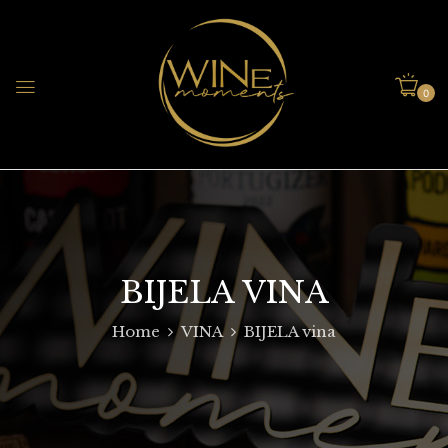
0
BIJELA VINA
Home
VINA
BIJELA vina