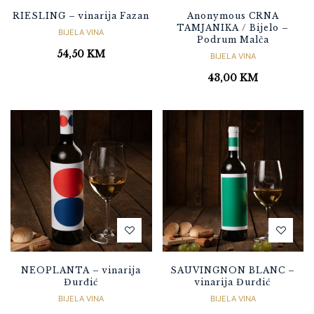
RIESLING – vinarija Fazan
Anonymous CRNA
TAMJANIKA / Bijelo –
BIJELA VINA
Podrum Malča
54,50
KM
BIJELA VINA
43,00
KM
NEOPLANTA – vinarija
SAUVINGNON BLANC –
Đurđić
vinarija Đurđić
BIJELA VINA
BIJELA VINA