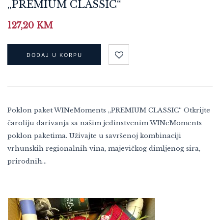
„PREMIUM CLASSIC“
127,20
KM
DODAJ U KORPU
Poklon paket WINeMoments „PREMIUM CLASSIC“ Otkrijte
čaroliju darivanja sa našim jedinstvenim WINeMoments
poklon paketima. Uživajte u savršenoj kombinaciji
vrhunskih regionalnih vina, majevičkog dimljenog sira,
prirodnih…