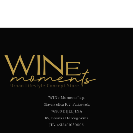
"WINe Moments" s.p.
Glavna ulica 102, Patkovača
76300 BIJELJINA
RS, Bosna i Hercegovina
JIB: 4513491050006