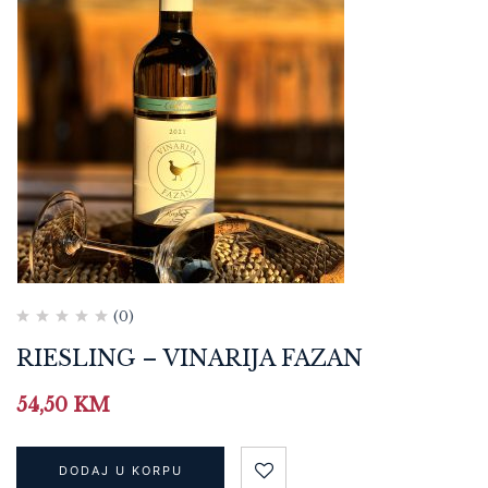
(0)
RIESLING – VINARIJA FAZAN
54,50
KM
DODAJ U KORPU