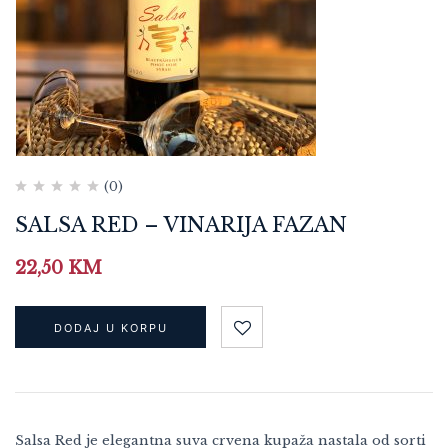
(0)
SALSA RED – VINARIJA FAZAN
22,50
KM
DODAJ U KORPU
Salsa Red je elegantna suva crvena kupaža nastala od sorti