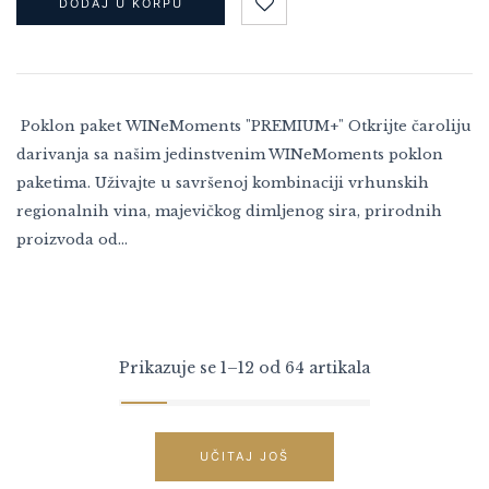
DODAJ U KORPU
Poklon paket WINeMoments "PREMIUM+" Otkrijte čaroliju
darivanja sa našim jedinstvenim WINeMoments poklon
paketima. Uživajte u savršenoj kombinaciji vrhunskih
regionalnih vina, majevičkog dimljenog sira, prirodnih
proizvoda od…
Prikazuje se 1–12 od 64 artikala
UČITAJ JOŠ