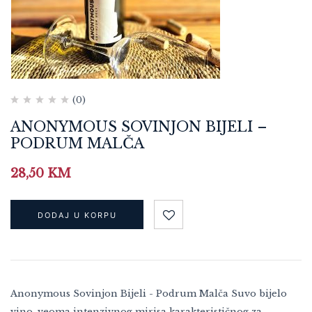
(0)
ANONYMOUS SOVINJON BIJELI –
PODRUM MALČA
28,50
KM
DODAJ U KORPU
Anonymous Sovinjon Bijeli - Podrum Malča Suvo bijelo
vino, veoma intenzivnog mirisa karakterističnog za